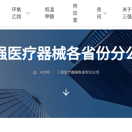
供
环氧
低温
资
关于
应
乙烷
甲醛
讯
三强
室
强医疗器械各省份分
HOME
三强医疗器械各省份分公司