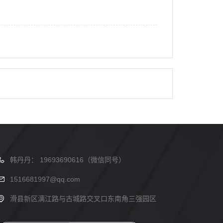
韩丹丹： 19693690616（微信同号）
1516681997@qq.com
滑县新区漓江路与古城路交叉口东南角三强园区