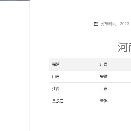
关
心
于
三
强
发布时间 : 2023-
联
电
系
话
我
咨
们
询
河
福建
广西
山东
安徽
江西
甘肃
黑龙江
青海