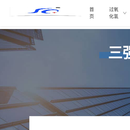
首
过氧
首
页
化氢
页
首
页
过
三
氧
过
化
氧
氢
化
氢
环
耗
氧
材
环
乙
氧
烷
乙
烷
新
耗
闻
材
中